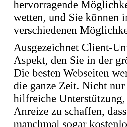
hervorragende Möglichke
wetten, und Sie können i
verschiedenen Möglichkei
Ausgezeichnet Client-Unte
Aspekt, den Sie in der g
Die besten Webseiten werd
die ganze Zeit. Nicht nu
hilfreiche Unterstützung
Anreize zu schaffen, das
manchmal sogar kostenlo