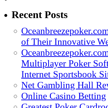
Recent Posts
Oceanbreezepoker.com 
of Their Innovative W
Oceanbreezepoker.com
Multiplayer Poker Sof
Internet Sportsbook Si
Net Gambling Hall Re
Online Casino Betting
Greatest Poker Cardr