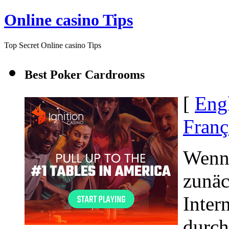
Online casino Tips
Top Secret Online casino Tips
Best Poker Cardrooms
[
Eng
Franç
Wenn 
zunäc
Inter
durch