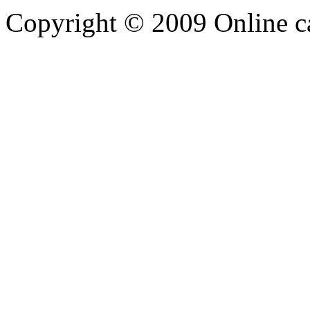
Copyright © 2009 Online cas