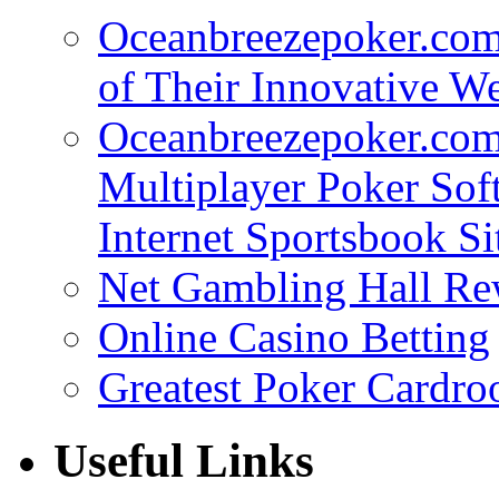
Oceanbreezepoker.com 
of Their Innovative W
Oceanbreezepoker.com
Multiplayer Poker Sof
Internet Sportsbook Si
Net Gambling Hall Re
Online Casino Betting
Greatest Poker Cardr
Useful Links