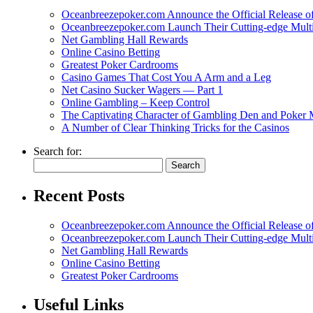
Oceanbreezepoker.com Announce the Official Release of
Oceanbreezepoker.com Launch Their Cutting-edge Multip
Net Gambling Hall Rewards
Online Casino Betting
Greatest Poker Cardrooms
Casino Games That Cost You A Arm and a Leg
Net Casino Sucker Wagers — Part 1
Online Gambling – Keep Control
The Captivating Character of Gambling Den and Poker 
A Number of Clear Thinking Tricks for the Casinos
Search for:
Recent Posts
Oceanbreezepoker.com Announce the Official Release of
Oceanbreezepoker.com Launch Their Cutting-edge Multip
Net Gambling Hall Rewards
Online Casino Betting
Greatest Poker Cardrooms
Useful Links