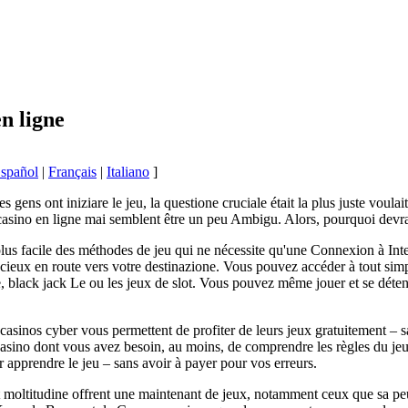
en ligne
spañol
|
Français
|
Italiano
]
s gens ont iniziare le jeu, la questione cruciale était la plus juste voula
 casino en ligne mai semblent être un peu Ambigu. Alors, pourquoi devrait
lus facile des méthodes de jeu qui ne nécessite qu'une Connexion à Inter
cieux en route vers votre destinazione. Vous pouvez accéder à tout simp
te, black jack Le ou les jeux de slot. Vous pouvez même jouer et se dét
 casinos cyber vous permettent de profiter de leurs jeux gratuitement – 
casino dont vous avez besoin, au moins, de comprendre les règles du je
 apprendre le jeu – sans avoir à payer pour vos erreurs.
t moltitudine offrent une maintenant de jeux, notamment ceux que sa peu