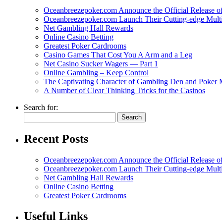
Oceanbreezepoker.com Announce the Official Release of
Oceanbreezepoker.com Launch Their Cutting-edge Multip
Net Gambling Hall Rewards
Online Casino Betting
Greatest Poker Cardrooms
Casino Games That Cost You A Arm and a Leg
Net Casino Sucker Wagers — Part 1
Online Gambling – Keep Control
The Captivating Character of Gambling Den and Poker 
A Number of Clear Thinking Tricks for the Casinos
Search for:
Recent Posts
Oceanbreezepoker.com Announce the Official Release of
Oceanbreezepoker.com Launch Their Cutting-edge Multip
Net Gambling Hall Rewards
Online Casino Betting
Greatest Poker Cardrooms
Useful Links