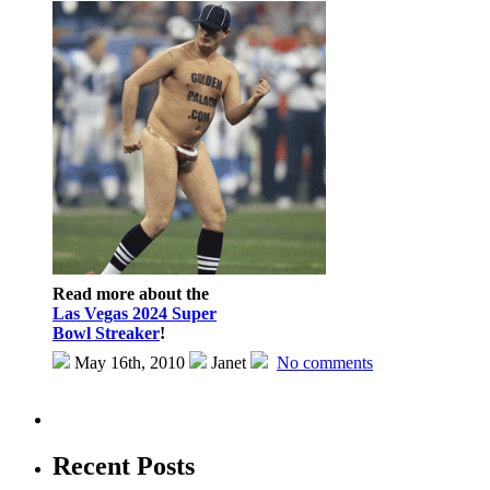
Read more about the
Las Vegas 2024 Super
Bowl Streaker
!
May 16th, 2010
Janet
No comments
Recent Posts