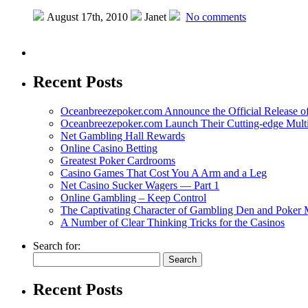
August 17th, 2010
Janet
No comments
Recent Posts
Oceanbreezepoker.com Announce the Official Release of
Oceanbreezepoker.com Launch Their Cutting-edge Multip
Net Gambling Hall Rewards
Online Casino Betting
Greatest Poker Cardrooms
Casino Games That Cost You A Arm and a Leg
Net Casino Sucker Wagers — Part 1
Online Gambling – Keep Control
The Captivating Character of Gambling Den and Poker 
A Number of Clear Thinking Tricks for the Casinos
Search for:
Recent Posts