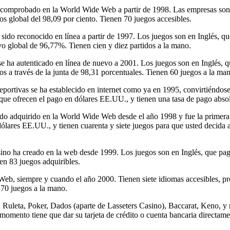
omprobado en la World Wide Web a partir de 1998. Las empresas son en
os global del 98,09 por ciento. Tienen 70 juegos accesibles.
sido reconocido en línea a partir de 1997. Los juegos son en Inglés, que
vo global de 96,77%. Tienen cien y diez partidos a la mano.
ha autenticado en línea de nuevo a 2001. Los juegos son en Inglés, que
os a través de la junta de 98,31 porcentuales. Tienen 60 juegos a la ma
portivas se ha establecido en internet como ya en 1995, convirtiéndose
ue ofrecen el pago en dólares EE.UU., y tienen una tasa de pago absolu
ido adquirido en la World Wide Web desde el año 1998 y fue la primera d
ólares EE.UU., y tienen cuarenta y siete juegos para que usted decida a
ino ha creado en la web desde 1999. Los juegos son en Inglés, que pag
en 83 juegos adquiribles.
b, siempre y cuando el año 2000. Tienen siete idiomas accesibles, prop
 70 juegos a la mano.
 Ruleta, Poker, Dados (aparte de Lasseters Casino), Baccarat, Keno, y
omento tiene que dar su tarjeta de crédito o cuenta bancaria directamente